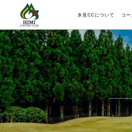
氷見CC
について
コー