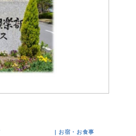
て
| お宿・お食事