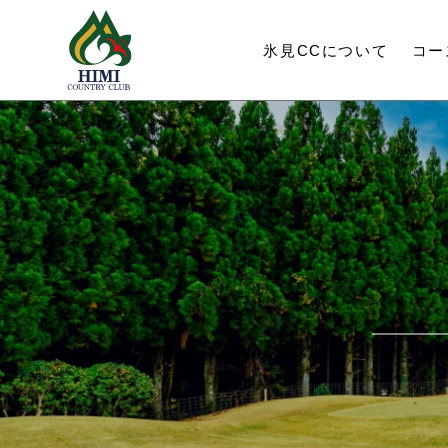
氷見CC
について
コー