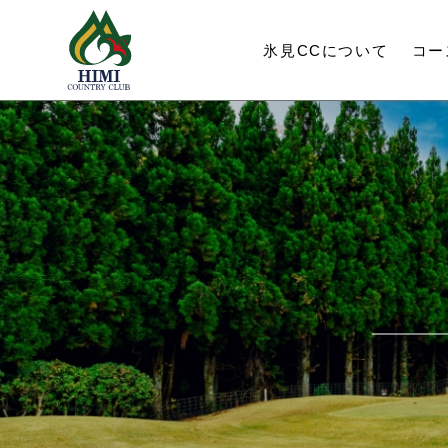
氷見CC
について
コー