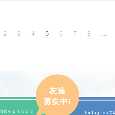
2
3
4
5
6
7
8
…
友達
募集中!