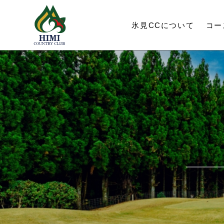
氷見CC
について
コー