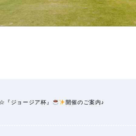
☆『ジョージア杯』
️
開催のご案内♪