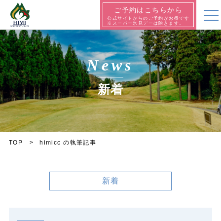
ご予約はこちらから
公式サイトからのご予約がお得です
※スーパー氷見デーは除きます。
News
新着
TOP
himicc の執筆記事
新着