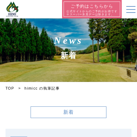
ご予約はこちらから
公式サイトからのご予約がお得です
※スーパー氷見デーは除きます。
News
新着
TOP
himicc の執筆記事
新着